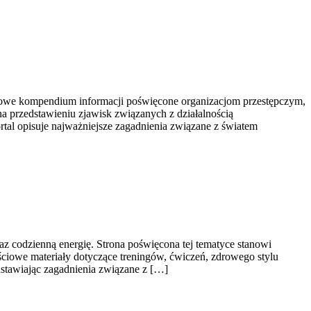
ksowe kompendium informacji poświęcone organizacjom przestępczym,
a przedstawieniu zjawisk związanych z działalnością
tal opisuje najważniejsze zagadnienia związane z światem
raz codzienną energię. Strona poświęcona tej tematyce stanowi
iowe materiały dotyczące treningów, ćwiczeń, zdrowego stylu
dstawiając zagadnienia związane z […]