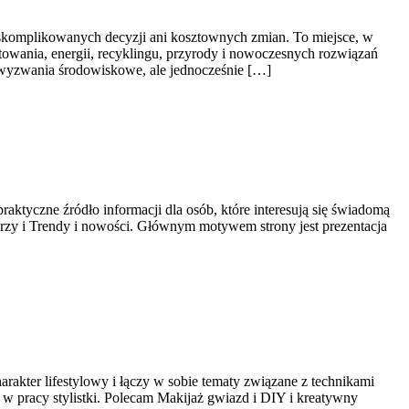
, skomplikowanych decyzji ani kosztownych zmian. To miejsce, w
owania, energii, recyklingu, przyrody i nowoczesnych rozwiązań
e wyzwania środowiskowe, ale jednocześnie […]
raktyczne źródło informacji dla osób, które interesują się świadomą
warzy i Trendy i nowości. Głównym motywem strony jest prezentacja
rakter lifestylowy i łączy w sobie tematy związane z technikami
 pracy stylistki. Polecam Makijaż gwiazd i DIY i kreatywny