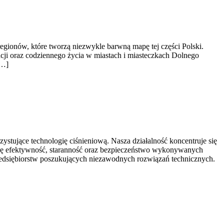
gionów, które tworzą niezwykle barwną mapę tej części Polski.
eacji oraz codziennego życia w miastach i miasteczkach Dolnego
[…]
stujące technologię ciśnieniową. Nasza działalność koncentruje się
 się efektywność, staranność oraz bezpieczeństwo wykonywanych
rzedsiębiorstw poszukujących niezawodnych rozwiązań technicznych.