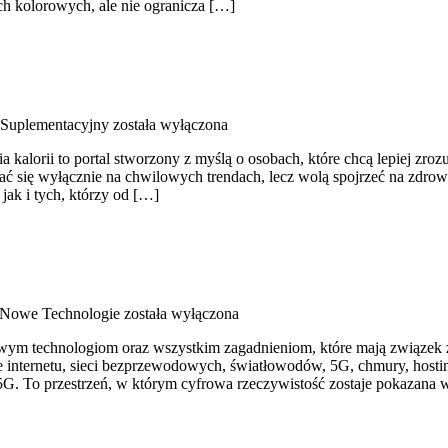
ch kolorowych, ale nie ogranicza […]
 Suplementacyjny
została wyłączona
nia kalorii to portal stworzony z myślą o osobach, które chcą lepiej z
rać się wyłącznie na chwilowych trendach, lecz wolą spojrzeć na zdrowy
jak i tych, którzy od […]
i Nowe Technologie
została wyłączona
wym technologiom oraz wszystkim zagadnieniom, które mają związek z
ie internetu, sieci bezprzewodowych, światłowodów, 5G, chmury, host
i 5G. To przestrzeń, w którym cyfrowa rzeczywistość zostaje pokazana w