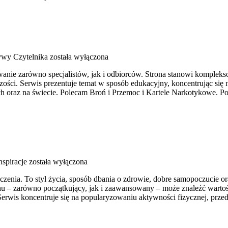
ywy Czytelnika
została wyłączona
owanie zarówno specjalistów, jak i odbiorców. Strona stanowi komple
ści. Serwis prezentuje temat w sposób edukacyjny, koncentrując się n
 oraz na świecie. Polecam Broń i Przemoc i Kartele Narkotykowe. Por
inspiracje
została wyłączona
iczenia. To styl życia, sposób dbania o zdrowie, dobre samopoczucie o
 – zarówno początkujący, jak i zaawansowany – może znaleźć wartośc
erwis koncentruje się na popularyzowaniu aktywności fizycznej, prze