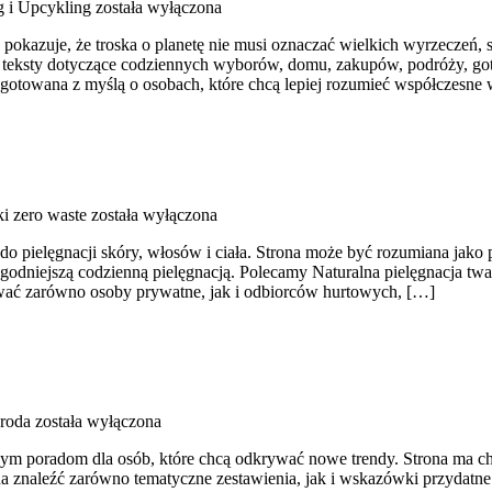
g i Upcykling
została wyłączona
y pokazuje, że troska o planetę nie musi oznaczać wielkich wyrzeczeń
e teksty dotyczące codziennych wyborów, domu, zakupów, podróży, got
rzygotowana z myślą o osobach, które chcą lepiej rozumieć współczesn
i zero waste
została wyłączona
 do pielęgnacji skóry, włosów i ciała. Strona może być rozumiana jako p
 łagodniejszą codzienną pielęgnacją. Polecamy Naturalna pielęgnacja t
ować zarówno osoby prywatne, jak i odbiorców hurtowych, […]
roda
została wyłączona
nym poradom dla osób, które chcą odkrywać nowe trendy. Strona ma cha
znaleźć zarówno tematyczne zestawienia, jak i wskazówki przydatne w